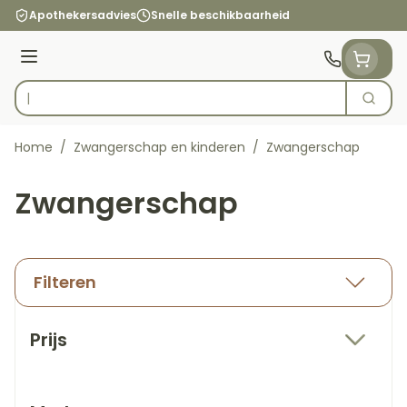
Ga naar de inhoud
Apothekersadvies
Snelle beschikbaarheid
Menu
Zoek
Product, merk, categorie...
Home
/
Zwangerschap en kinderen
/
Zwangerschap
Zwangerschap
Filteren
Doorgaan naar productlijst
Prijs
filter