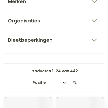
Merken
filter
Organisaties
filter
Dieetbeperkingen
filter
Producten
1
-
24
van
442
Sorteer op: