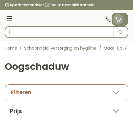
Ga naar de inhoud
Apothekersadvies
Snelle beschikbaarheid
Menu
Zoek
Product, merk, categorie...
Home
/
Schoonheid, verzorging en hygiëne
/
Make-up
/
O
Oogschaduw
Filteren
Doorgaan naar productlijst
Prijs
filter