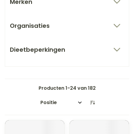
Merken
filter
Organisaties
filter
Dieetbeperkingen
filter
Producten
1
-
24
van
182
Sorteer op: