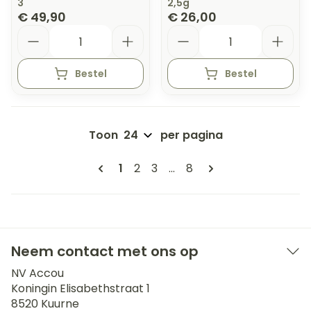
3
2,5g
€ 49,90
€ 26,00
Aantal
Aantal
Bestel
Bestel
Toon
per pagina
Pagina's
U lees momenteel pagina
Pagina
Pagina
Pagina
1
2
3
...
8
Neem contact met ons op
NV Accou
Koningin Elisabethstraat 1
8520
Kuurne