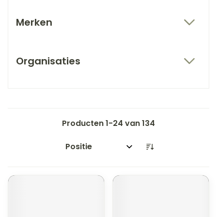
Merken
filter
Organisaties
filter
Producten
1
-
24
van
134
Sorteer op: