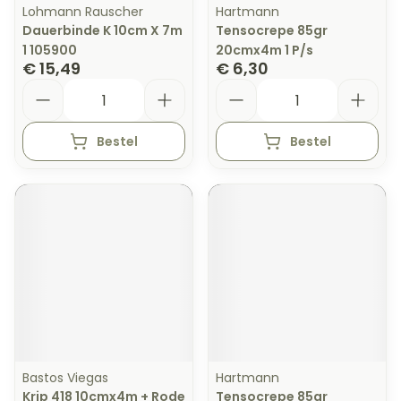
Lohmann Rauscher
Hartmann
Dauerbinde K 10cm X 7m
Tensocrepe 85gr
1 105900
20cmx4m 1 P/s
€ 15,49
€ 6,30
Aantal
Aantal
Bestel
Bestel
Bastos Viegas
Hartmann
Krip 418 10cmx4m + Rode
Tensocrepe 85gr