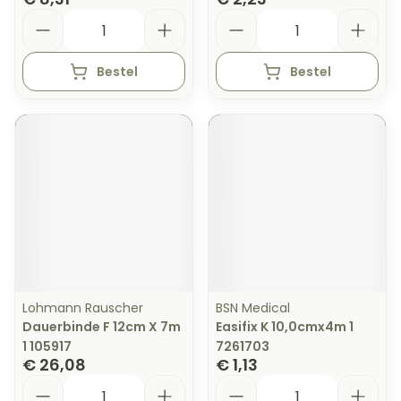
Aantal
Aantal
Bestel
Bestel
Lohmann Rauscher
BSN Medical
Dauerbinde F 12cm X 7m
Easifix K 10,0cmx4m 1
1 105917
7261703
€ 26,08
€ 1,13
Aantal
Aantal