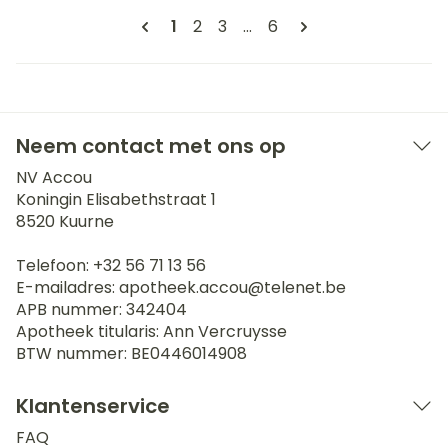
Pagina's
U lees momenteel pagina
Pagina
Pagina
Pagina
1
2
3
...
6
Neem contact met ons op
NV Accou
Koningin Elisabethstraat 1
8520
Kuurne
Telefoon:
+32 56 71 13 56
E-mailadres:
apotheek.accou@
telenet.be
APB nummer:
342404
Apotheek titularis:
Ann Vercruysse
BTW nummer:
BE0446014908
Klantenservice
FAQ