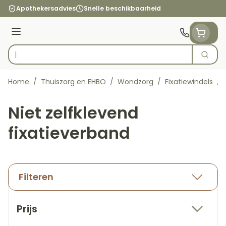
Ga naar de inhoud
Apothekersadvies
Snelle beschikbaarheid
Menu
Zoek
Product, merk, categorie...
Home
/
Thuiszorg en EHBO
/
Wondzorg
/
Fixatiewindels
/
Niet zelfklevend
fixatieverband
Filteren
Doorgaan naar productlijst
Prijs
filter