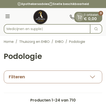
Dia 1 van 1
Ga naar de inhoud
Apothekersadvies
Snelle beschikbaarheid
0
0 artikelen
Menu
€ 0,00
Zoek
Product, merk, categorie...
Home
/
Thuiszorg en EHBO
/
EHBO
/
Podologie
Podologie
Filteren
Producten
1
-
24
van
710