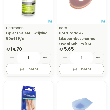
Hartmann
Bota
Dp Active Anti-wrijving
Bota Podo 42
50ml 1 P/s
Likdoornbeschermer
Ovaal Schuim 9 St
€ 14,70
€ 5,65
Aantal
Aantal
Bestel
Bestel