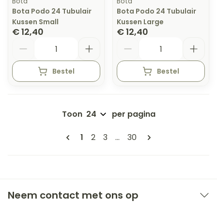
Bota
Bota
Bota Podo 24 Tubulair
Bota Podo 24 Tubulair
Kussen Small
Kussen Large
€ 12,40
€ 12,40
Aantal
Aantal
Bestel
Bestel
Toon
per pagina
Pagina's
U lees momenteel pagina
Pagina
Pagina
Pagina
1
2
3
...
30
Neem contact met ons op