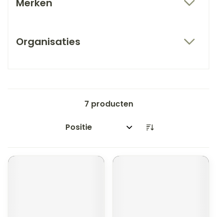
Merken
filter
Organisaties
filter
7
producten
Sorteer op: