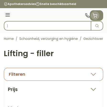
Ga naar de inhoud
Apothekersadvies
Snelle beschikbaarheid
Menu
Zoek
Product, merk, categorie...
Home
/
Schoonheid, verzorging en hygiëne
/
Gezichtsverzo
Lifting - filler
Filteren
Doorgaan naar productlijst
Prijs
filter