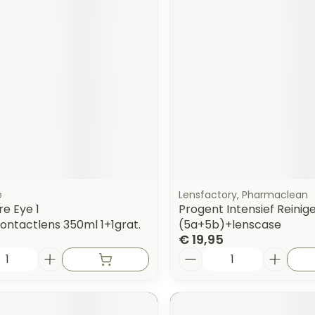
e
Lensfactory, Pharmaclean
e Eye 1
Progent Intensief Reinig
contactlens 350ml 1+1grat.
(5a+5b)+lenscase
€ 19,95
Aantal