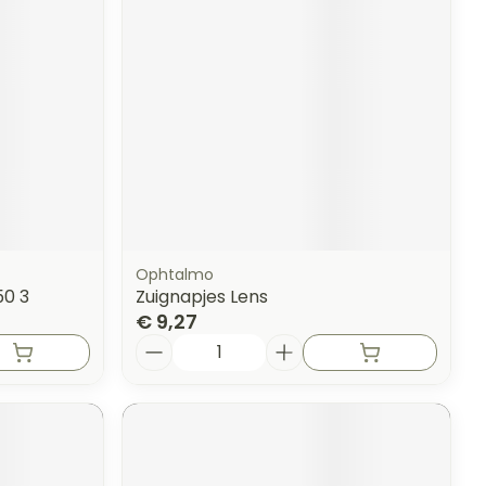
erende
Parfums en
geurproducten
Ophtalmo
50 3
Zuignapjes Lens
€ 9,27
Aantal
CBD