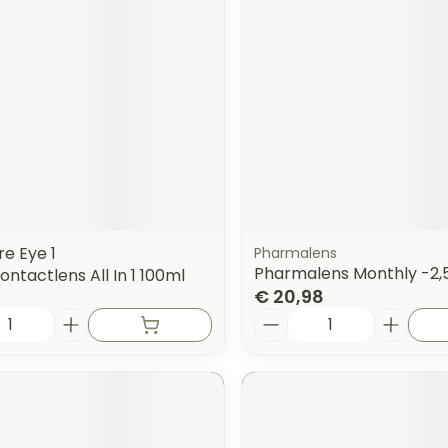
orging
Supplementen
Insectenw
n
Mondmaskers
middelen
nissen
 -
uid
id
e Eye 1
Pharmalens
Pharmalens Monthly -2,
contactlens All In 1 100ml
€ 20,98
Aantal
Zelfbruiner
Scheren