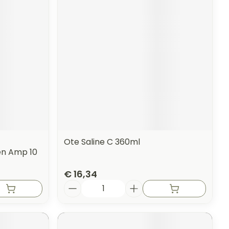
Ote Saline C 360ml
en Amp 10
€ 16,34
Aantal