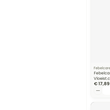
Febelcar
Febelcar
Vloeist.
€ 17,89
Aantal