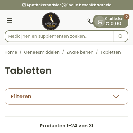
Dia 1 van 1
Ga naar de inhoud
Apothekersadvies
Snelle beschikbaarheid
0
0 artikelen
Menu
€ 0,00
Medicijnen en supplementen zoek
Zoek
Product, merk, categorie...
Home
/
Geneesmiddelen
/
Zware benen
/
Tabletten
Tabletten
Filteren
Producten
1
-
24
van
31