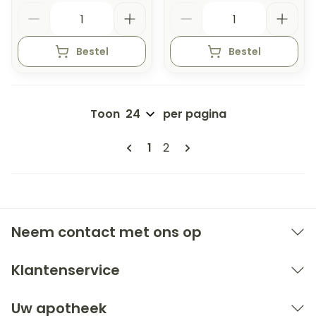
Aantal
Aantal
Bestel
Bestel
Toon
per pagina
Pagina's
U lees momenteel pagina
Pagina
1
2
Neem contact met ons op
Klantenservice
Uw apotheek