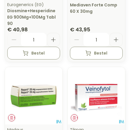
Eurogenerics (EG)
Mediaven Forte Comp
Diosmine+Hesperidine
60 X 30mg
EG 900Mg+100Mg Tabl
90
€ 40,98
€ 43,95
Aantal
Aantal
Bestel
Bestel
Geneesmiddel
Geneesmiddel
Madaus
Tilman