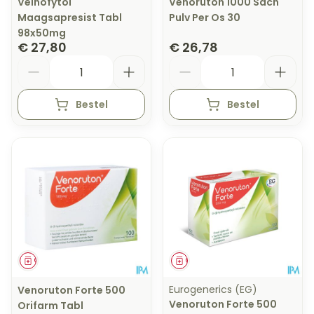
Veinofytol
Venoruton 1000 Sach
Maagsapresist Tabl
Pulv Per Os 30
98x50mg
€ 27,80
€ 26,78
Aantal
Aantal
Bestel
Bestel
Geneesmiddel
Geneesmiddel
Eurogenerics (EG)
Venoruton Forte 500
Venoruton Forte 500
Orifarm Tabl