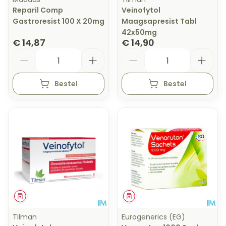
Reparil Comp
Veinofytol
Gastroresist 100 X 20mg
Maagsapresist Tabl
42x50mg
€ 14,87
€ 14,90
Aantal
Aantal
Bestel
Bestel
Geneesmiddel
Geneesmiddel
Tilman
Eurogenerics (EG)