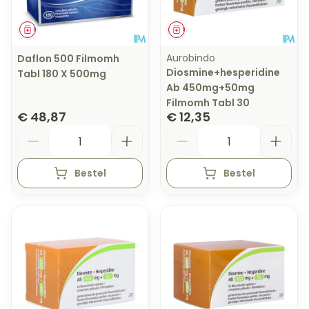
Geneesmiddel
Geneesmiddel
Aurobindo
Daflon 500 Filmomh
Diosmine+hesperidine
Tabl 180 X 500mg
Ab 450mg+50mg
Filmomh Tabl 30
€ 48,87
€ 12,35
Aantal
Aantal
Bestel
Bestel