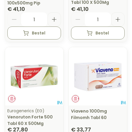
Tabl 100 X 500Mg
100x500mg Pip
€ 41,10
€ 41,10
Aantal
Aantal
Bestel
Bestel
Geneesmiddel
Geneesmiddel
Eurogenerics (EG)
Viaveno 1000mg
Venoruton Forte 500
Filmomh Tabl 60
Tabl 60 X 500Mg
€ 27,80
€ 33,77