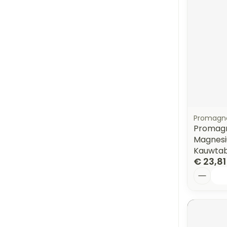
Promagn
Promagn
Magnes
Kauwtab
€ 23,81
Aantal