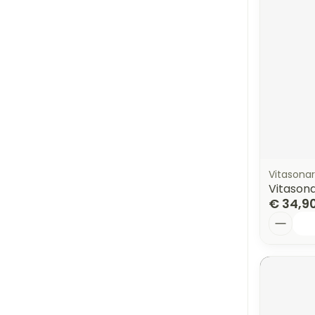
Vitasonar
Vitason
€ 34,9
Aantal