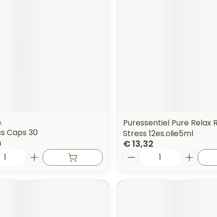
orging
Supplementen
Insectenw
n
Mondmaskers
middelen
nissen
 -
uid
id
Puressentiel Pure Relax R
h
ss Caps 30
Stress 12es.olie5ml
0
€ 13,32
Aantal
Zelfbruiner
Scheren