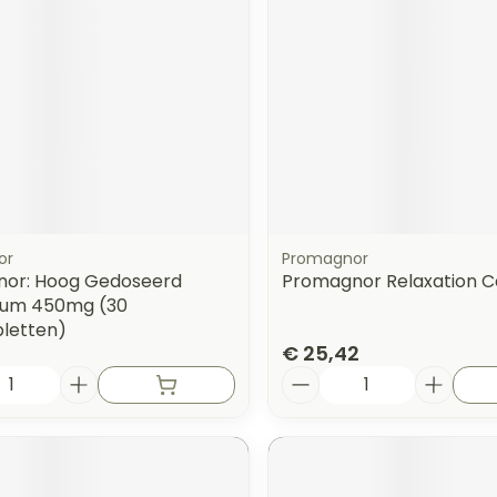
or
Promagnor
or: Hoog Gedoseerd
Promagnor Relaxation C
ium 450mg (30
letten)
€ 25,42
Aantal