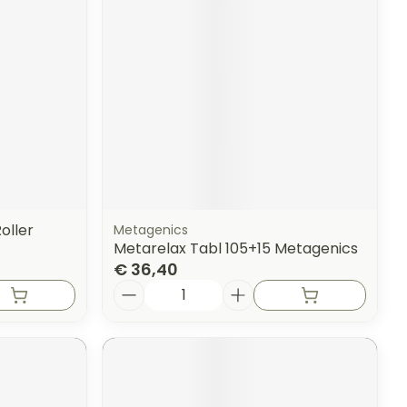
erende
Parfums en
geurproducten
oller
Metagenics
Metarelax Tabl 105+15 Metagenics
€ 36,40
Aantal
CBD