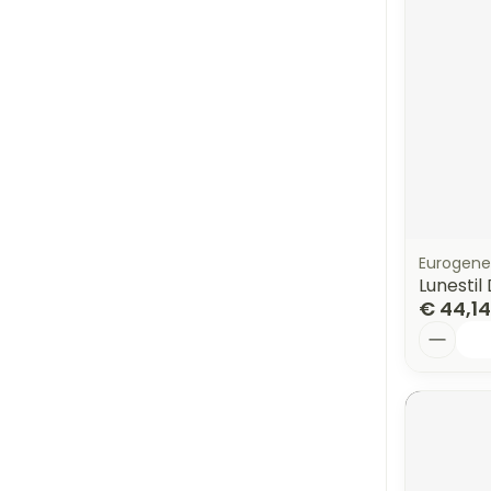
Eurogene
Lunestil
€ 44,14
Aantal