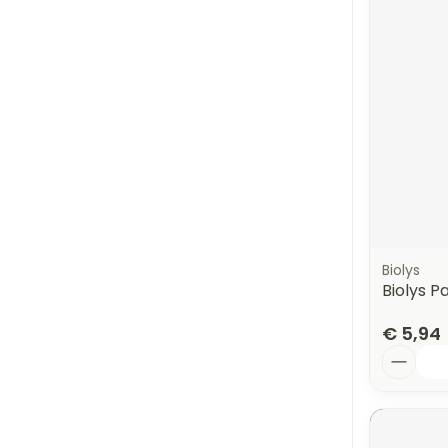
Biolys
Biolys P
€ 5,94
Aantal