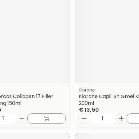
Klorane
rcos Collagen 17 Filler
Klorane Capil. Sh Groei K
ing 150ml
200ml
5
€ 13,50
Aantal