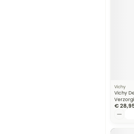
Vichy
Vichy De
Verzorg
€ 28,9
Aantal