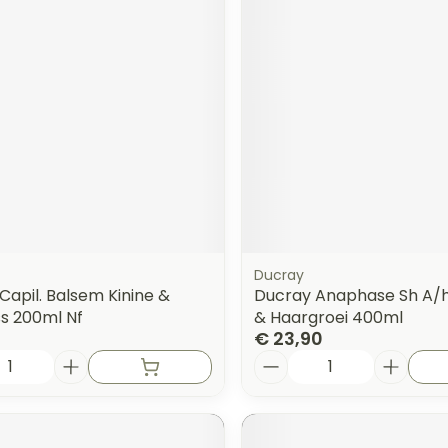
orging
Supplementen
Insectenw
n
Mondmaskers
middelen
nissen
 -
uid
id
Ducray
Capil. Balsem Kinine &
Ducray Anaphase Sh A/h
ss 200ml Nf
& Haargroei 400ml
€ 23,90
Zelfbruiner
Scheren
Aantal