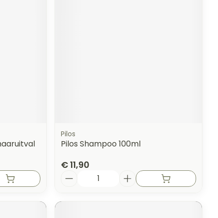
erende
Parfums en
geurproducten
Pilos
aaruitval
Pilos Shampoo 100ml
€ 11,90
CBD
Aantal