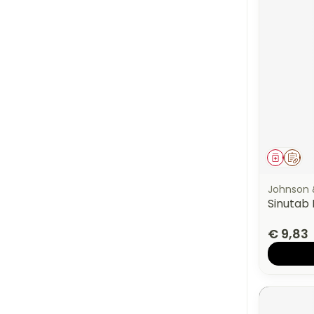
Genees
Op 
Johnson 
Sinutab
€ 9,83