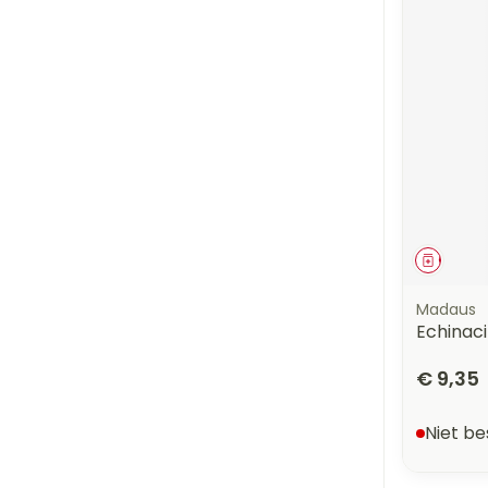
Genees
Madaus
Echinaci
€ 9,35
Niet b