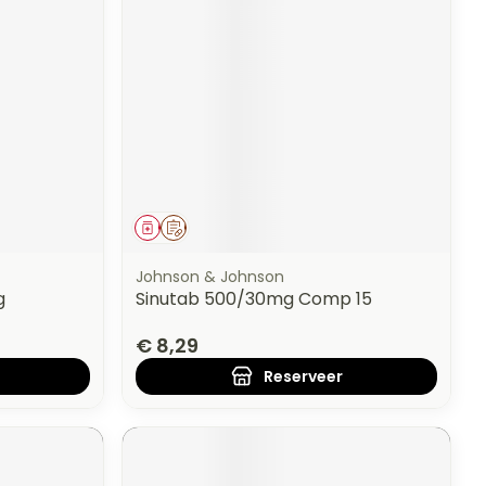
erende
Parfums en
geurproducten
Geneesmiddel
Op voorschrift
Johnson & Johnson
g
Sinutab 500/30mg Comp 15
€ 8,29
CBD
Reserveer