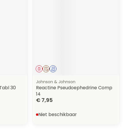
ag
Geneesmiddel
Op voorschrift
Schriftelijke aanvraag
Johnson & Johnson
Tabl 30
Reactine Pseudoephedrine Comp
14
€ 7,95
Niet beschikbaar