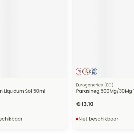
middel
Geneesmiddel
Op voorschrift
Schriftelijke aanvra
Eurogenerics (EG)
n Liquidum Sol 50ml
Parasineg 500Mg/30Mg 
€ 13,10
eschikbaar
Niet beschikbaar