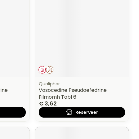
Geneesmiddel
Op voorschrift
Qualiphar
ine
Vasocedine Pseudoefedrine
Filmomh Tabl 6
€ 3,62
Reserveer