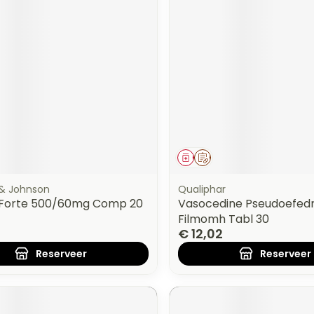
middel
voorschrift
Geneesmiddel
Op voorschrift
& Johnson
Qualiphar
 Forte 500/60mg Comp 20
Vasocedine Pseudoefedr
Filmomh Tabl 30
€ 12,02
Reserveer
Reserveer