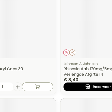
orging
Supplementen
Insectenw
n
Mondmaskers
middelen
nissen
 -
uid
id
middel
Geneesmiddel
Op voorschrift
Johnson & Johnson
bryl Caps 30
Rhinosinutab 120mg/5m
Verlengde Afgifte 14
€ 8,40
Zelfbruiner
Scheren
Reserveer