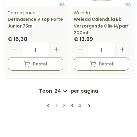
Dermasence
Weleda
Dermasence Vitop Forte
Weleda Calendula Bb
Junior 75ml
Verzorgende Olie N/parf
200ml
€ 16,30
€ 13,99
Aantal
Aantal
Bestel
Bestel
Toon
per pagina
Pagina's
U lees momenteel pagina
Pagina
Pagina
Pagina
1
2
3
4