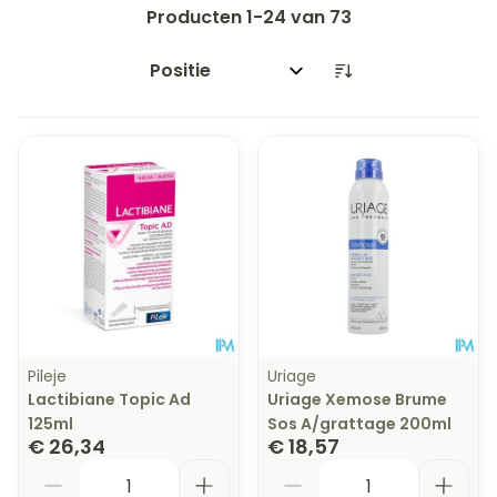
Producten
1
-
24
van
73
Sorteer op:
Pileje
Uriage
Lactibiane Topic Ad
Uriage Xemose Brume
125ml
Sos A/grattage 200ml
€ 26,34
€ 18,57
Aantal
Aantal