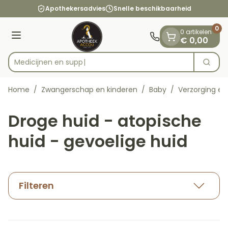
Dia 1 van 1
Ga naar de inhoud
Apothekersadvies
Snelle beschikbaarheid
0
0 artikelen
Menu
€ 0,00
Zoek
Product, merk, categorie...
Home
/
Zwangerschap en kinderen
/
Baby
/
Verzorging en
Droge huid - atopische
huid - gevoelige huid
Filteren