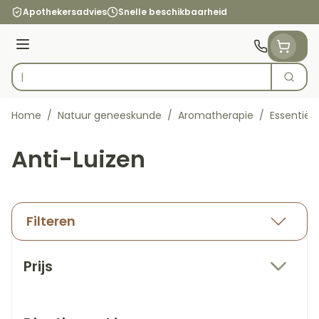
Ga naar de inhoud
Apothekersadvies
Snelle beschikbaarheid
Menu
Zoek
Product, merk, categorie...
Home
/
Natuur geneeskunde
/
Aromatherapie
/
Essentiële
Anti-Luizen
Filteren
Doorgaan naar productlijst
Prijs
filter