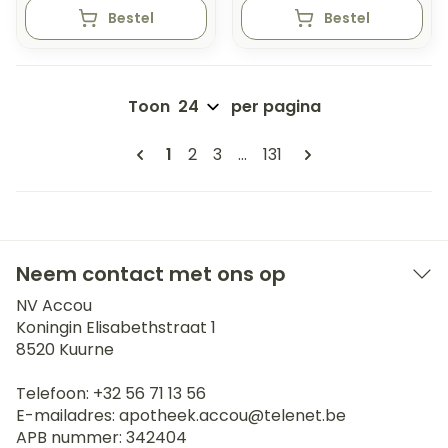
Bestel
Bestel
Toon
per pagina
Pagina's
U lees momenteel pagina
Pagina
Pagina
Pagina
1
2
3
...
131
Neem contact met ons op
NV Accou
Koningin Elisabethstraat 1
8520
Kuurne
Telefoon:
+32 56 71 13 56
E-mailadres:
apotheek.accou@
telenet.be
APB nummer:
342404