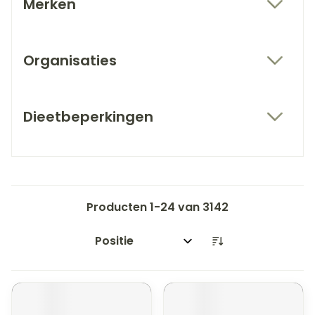
Merken
filter
Organisaties
filter
Dieetbeperkingen
filter
Producten
1
-
24
van
3142
Sorteer op: