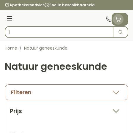
Ga naar de inhoud
Apothekersadvies
Snelle beschikbaarheid
Menu
Zoek
Product, merk, categorie...
Home
/
Natuur geneeskunde
Natuur geneeskunde
Filteren
Doorgaan naar productlijst
Prijs
filter