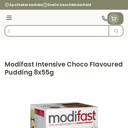
Ga naar de inhoud
Apothekersadvies
Snelle beschikbaarheid
Menu
Zoek
Product, merk, categorie...
Modifast Intensive Choco Flavoured
Pudding 8x55g