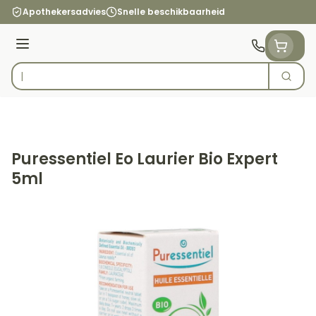
Ga naar de inhoud
Apothekersadvies
Snelle beschikbaarheid
Menu
Zoek
Product, merk, categorie...
Puressentiel Eo Laurier Bio Expert
5ml