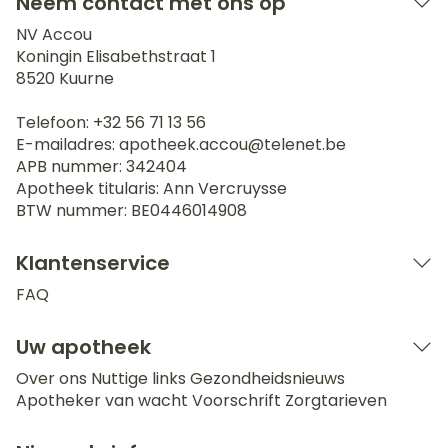
Neem contact met ons op
NV Accou
Koningin Elisabethstraat 1
8520
Kuurne
Telefoon:
+32 56 71 13 56
E-mailadres:
apotheek.accou@
telenet.be
APB nummer:
342404
Apotheek titularis:
Ann Vercruysse
BTW nummer:
BE0446014908
Klantenservice
FAQ
Uw apotheek
Over ons
Nuttige links
Gezondheidsnieuws
Apotheker van wacht
Voorschrift
Zorgtarieven