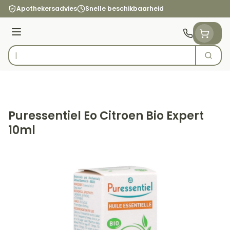
Ga naar de inhoud
Apothekersadvies
Snelle beschikbaarheid
Menu
Zoek
Product, merk, categorie...
Puressentiel Eo Citroen Bio Expert
10ml