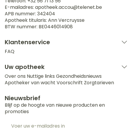
Telefoon:
+32 56 71 13 56
E-mailadres:
apotheek.accou@
telenet.be
APB nummer:
342404
Apotheek titularis:
Ann Vercruysse
BTW nummer:
BE0446014908
Klantenservice
FAQ
Uw apotheek
Over ons
Nuttige links
Gezondheidsnieuws
Apotheker van wacht
Voorschrift
Zorgtarieven
Nieuwsbrief
Blijf op de hoogte van nieuwe producten en
promoties
E-mail adres