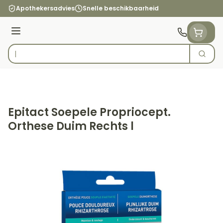
Ga naar de inhoud
Apothekersadvies
Snelle beschikbaarheid
Menu
Zoek
Product, merk, categorie...
Epitact Soepele Propriocept.
Orthese Duim Rechts l