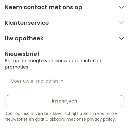
Bij onvakkundig gebruik en eigenmachtig
Neem contact met ons op
aangebrachte veranderingen vervalt elke
aansprakelijkheid.
Klantenservice
Uw apotheek
Nieuwsbrief
Blijf op de hoogte van nieuwe producten en
promoties
E-mail adres
Inschrijven
Door op inschrijven te klikken, schrijft u zich in voor onze
nieuwsbrief en gaat u akkoord met onze
privacy policy
.