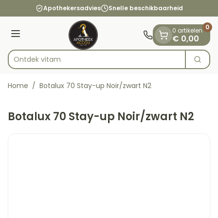
Dia 1 van 1
Ga naar de inhoud
Apothekersadvies
Snelle beschikbaarheid
0
0 artikelen
Menu
€ 0,00
Ontd
Zoek
Product, merk, categorie...
Home
/
Botalux 70 Stay-up Noir/zwart N2
Botalux 70 Stay-up Noir/zwart N2