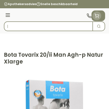
Ga naar de inhoud
Apothekersadvies
Snelle beschikbaarheid
Menu
Zoek
Product, merk, categorie...
Bota Tovarix 20/ii Man Agh-p Natur
Xlarge