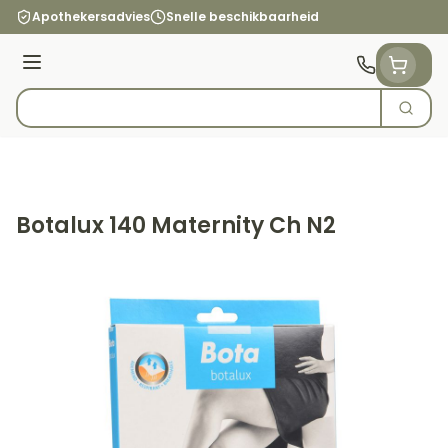
Ga naar de inhoud
Apothekersadvies
Snelle beschikbaarheid
Menu
Zoek
Product, merk, categorie...
Botalux 140 Maternity Ch N2