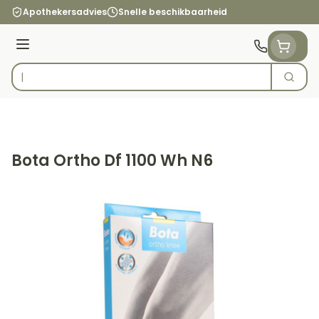
Ga naar de inhoud
Apothekersadvies
Snelle beschikbaarheid
Menu
Zoek
Product, merk, categorie...
Bota Ortho Df 1100 Wh N6