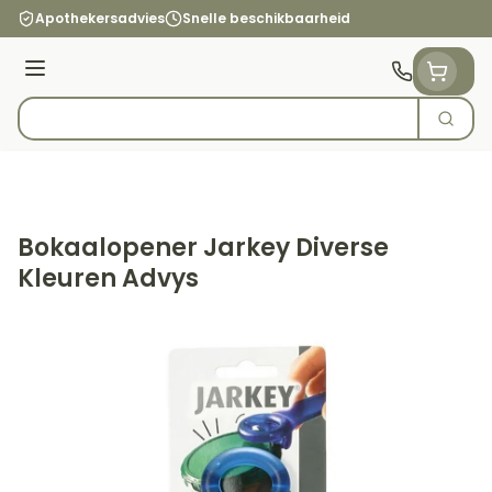
Ga naar de inhoud
Apothekersadvies
Snelle beschikbaarheid
Menu
Zoek
Product, merk, categorie...
Bokaalopener Jarkey Diverse
Kleuren Advys