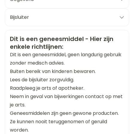
urinewegen: 2 x 125 mg /dag
> 12 jaar
CNK
1089689
Gecompliceerde infecties van de urinewegen: 2
Bijsluiter
x 250 mg /dag
Organisaties
Nederlands
Sandoz
Duits
Frans
Gonorroe: eenmalige dosis van 1 g
Veiligheidsinformatie
Infecties van de bovenste luchtwegen: 2 x 250
Dit is een geneesmiddel - Hier zijn
Merken
Gsk
enkele richtlijnen:
mg /dag
Infecties van de onderste luchtwegen
Dit is een geneesmiddel, geen langdurig gebruik
Breedte
81 mm
acute bacteriële bronchitis en superinfectie bij
zonder medisch advies.
chronische bronchitis: 2 x 250 mg /dag
Buiten bereik van kinderen bewaren.
Lengte
132 mm
in geval van ernstige infecties (bv. pneumonie)
Lees de bijsluiter zorgvuldig.
mag de dosis verhoogd worden tot 2 tot 3 x 500
Raadpleeg je arts of apotheker.
Diepte
22 mm
mg /dag
Neem in geval van bijwerkingen contact op met
Infecties van de huid en van de weke weefsels: 2
je arts.
Hoeveelheid
10
x 250 mg /dag
Geneesmiddelen zijn geen gewone producten.
Verpakking
Lyme-ziekte bij volwassenen en kinderen ouder
Ze kunnen nooit teruggenomen of geruild
dan 12 jaar : 500 mg 2 maal daags gedurende 20
worden.
Actieve