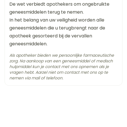
cefuroxim axetil
Ingrediënten
dagen
De wet verbiedt apothekers om ongebruikte
geneesmiddelen terug te nemen.
Standaarddosis: 20 mg/kg/dag in 2
Kamertemperatuur (15°C -
In het belang van uw veiligheid worden alle
Behoud
25°C)
toedieningen; max. 250 mg /dag
geneesmiddelen die u terugbrengt naar de
Otitis media: 30 mg/kg/dag in 2 toedieningen,
apotheek gesorteerd bij de vervallen
max. 500 mg /dag
geneesmiddelen.
Als apotheker bieden we persoonlijke farmaceutische
Na een maaltijd innemen om een maximale
zorg. Na aankoop van een geneesmiddel of medisch
resorptie te verkrijgen
hulpmiddel kun je contact met ons opnemen als je
De tabletten niet pletten (bittere smaak)
vragen hebt. Aarzel niet om contact met ons op te
nemen via mail of telefoon.
Het interval tussen de innames respecteren: 12 u
bij 2 innames /dag, 8 u indien 3 innames /dag