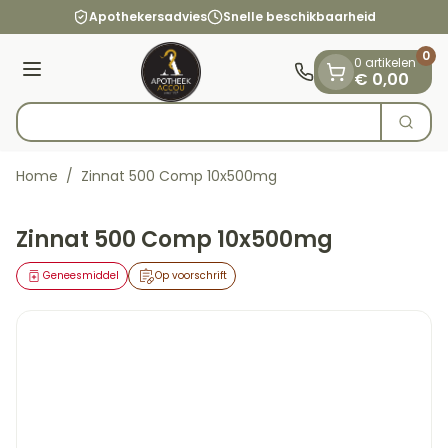
Dia 1 van 1
Ga naar de inhoud
Apothekersadvies
Snelle beschikbaarheid
0
0 artikelen
Menu
€ 0,00
Op z
Zoek
Product, merk, categorie...
Home
/
Zinnat 500 Comp 10x500mg
Zinnat 500 Comp 10x500mg
Geneesmiddel
Op voorschrift