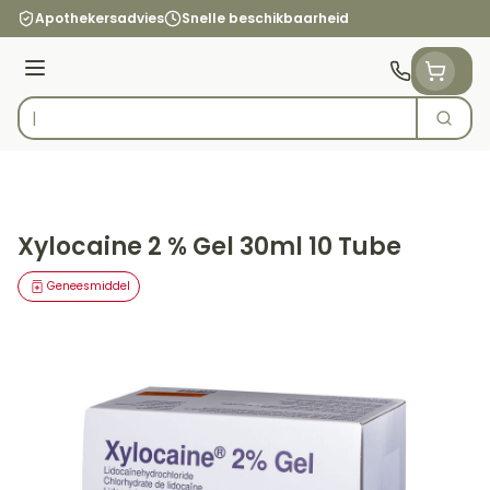
Ga naar de inhoud
Apothekersadvies
Snelle beschikbaarheid
Menu
Zoek
Product, merk, categorie...
Xylocaine 2 % Gel 30ml 10 Tube
Geneesmiddel