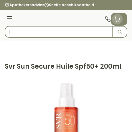
Ga naar de inhoud
Apothekersadvies
Snelle beschikbaarheid
Menu
Zoek
Product, merk, categorie...
Svr Sun Secure Huile Spf50+ 200ml