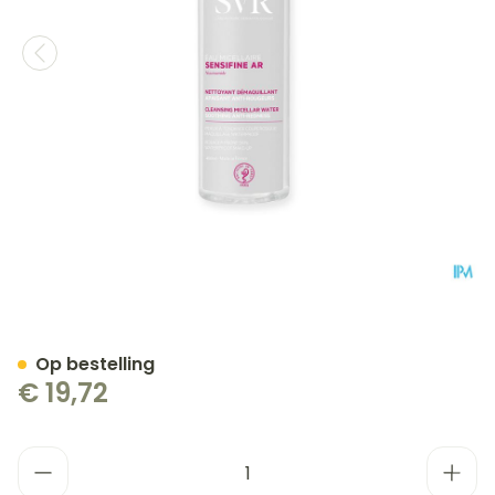
Svr Sensifine A/roodheid 
Op bestelling
€ 19,72
Aantal