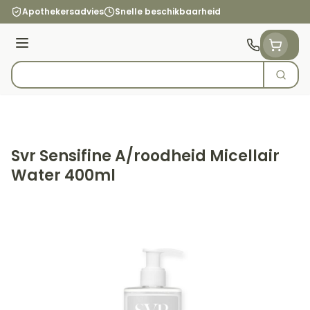
Ga naar de inhoud
Apothekersadvies
Snelle beschikbaarheid
Menu
Zoek
Product, merk, categorie...
Svr Sensifine A/roodheid Micellair
Water 400ml