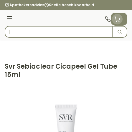
Ga naar de inhoud
Apothekersadvies
Snelle beschikbaarheid
Menu
Zoek
Product, merk, categorie...
Svr Sebiaclear Cicapeel Gel Tube
15ml