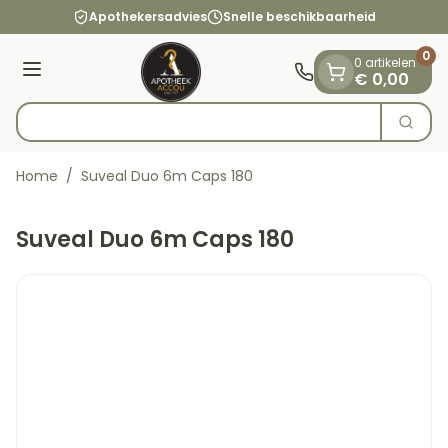
Dia 1 van 1
Ga naar de inhoud
Apothekersadvies
Snelle beschikbaarheid
0
0 artikelen
Menu
€ 0,00
Op
Zoek
Product, merk, categorie...
Home
/
Suveal Duo 6m Caps 180
Suveal Duo 6m Caps 180