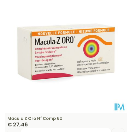
Lengte
158 mm
Diepte
81 mm
Kamertemperatuur (15°C -
Behoud
25°C)
Macula Z Oro Nf Comp 60
€ 27,46
Aantal