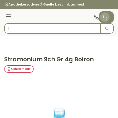
Ga naar de inhoud
Apothekersadvies
Snelle beschikbaarheid
Menu
Zoek
Product, merk, categorie...
Stramonium 9ch Gr 4g Boiron
Geneesmiddel