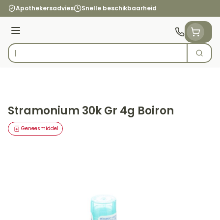
Ga naar de inhoud
Apothekersadvies
Snelle beschikbaarheid
Menu
Zoek
Product, merk, categorie...
Stramonium 30k Gr 4g Boiron
Geneesmiddel