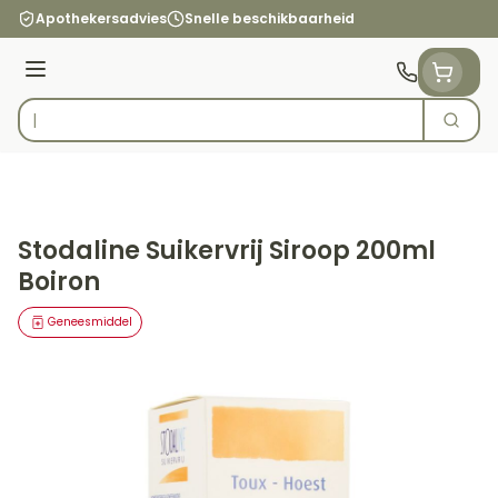
Ga naar de inhoud
Apothekersadvies
Snelle beschikbaarheid
Menu
Zoek
Product, merk, categorie...
Stodaline Suikervrij Siroop 200ml
Boiron
Geneesmiddel