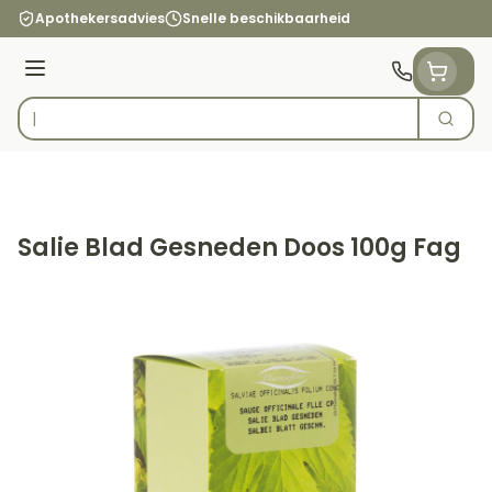
Ga naar de inhoud
Apothekersadvies
Snelle beschikbaarheid
Menu
Zoek
Product, merk, categorie...
Salie Blad Gesneden Doos 100g Fag