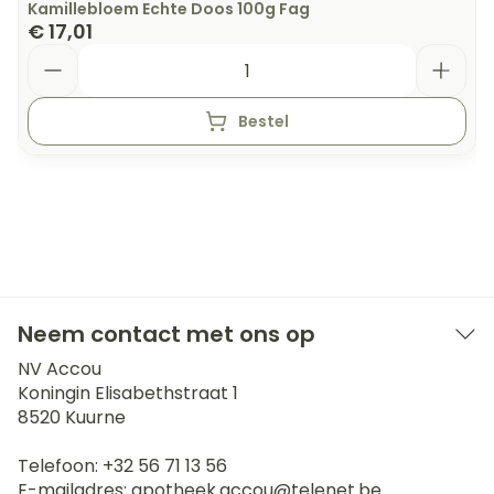
Kamillebloem Echte Doos 100g Fag
€ 17,01
Aantal
Bestel
Neem contact met ons op
NV Accou
Koningin Elisabethstraat 1
8520
Kuurne
Telefoon:
+32 56 71 13 56
E-mailadres:
apotheek.accou@
telenet.be