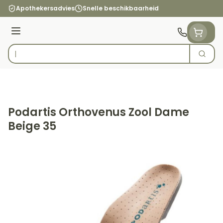
Ga naar de inhoud
Apothekersadvies
Snelle beschikbaarheid
Menu
Zoek
Product, merk, categorie...
Podartis Orthovenus Zool Dame
Beige 35