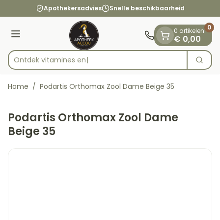
Dia 1 van 1
Ga naar de inhoud
Apothekersadvies
Snelle beschikbaarheid
0
0 artikelen
Menu
€ 0,00
Ontdek vitam
Zoek
Product, merk, categorie...
Home
/
Podartis Orthomax Zool Dame Beige 35
Podartis Orthomax Zool Dame
Beige 35