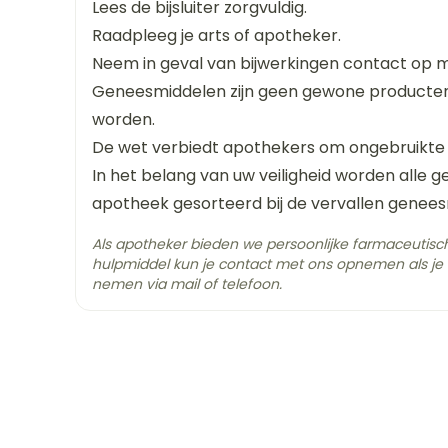
Lees de bijsluiter zorgvuldig.
Raadpleeg je arts of apotheker.
Lengte
109 mm
Neem in geval van bijwerkingen contact op me
Geneesmiddelen zijn geen gewone producten.
Diepte
43 mm
doses van 5 mg/kg/dag kunnen worden toegedi
worden.
deze dosis moet worden verlaagd tot 3 mg/kg
De wet verbiedt apothekers om ongebruikte
Actieve
dit toelaat,
tobramycine sulfaat
In het belang van uw veiligheid worden alle 
Ingrediënten
om een verhoogde toxiciteit tengevolge va
apotheek gesorteerd bij de vervallen genees
men de dosis van 5 mg/kg/dag niet overschri
Behoud
Kamertemperatuur (15°
Als apotheker bieden we persoonlijke farmaceutis
serumconcentraties.
hulpmiddel kun je contact met ons opnemen als je 
nemen via mail of telefoon.