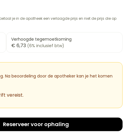
Botten, spieren en
ten
Toon meer
gewrichten
Fytotherapie
rapie
vogels
Wondzorg
Toon meer
etaal je in de apotheek een verlaagde prijs en niet de prijs die op
Diagnosetesten en
meetapparatuur
Oren
Mond en keel
 stress
Vlooien en teken
Verhoogde tegemoetkoming
€ 6,73
(6% inclusief btw)
Alcoholtest
ng
Oordopjes
Zuigtabletten
therapie -
Bloeddrukmeter
ls
d
 en -druppels
Oorreiniging
Spray - oplossing
Mond, muil of snavel
Cholesteroltest
l
zen
Oordruppels
dig. Na beoordeling door de apotheker kan je het komen
Hartslagmeter
n
hulpmiddelen
Toon meer
ft vereist.
Ergonomie
cherming
nning en -
Hygiëne
Aambeien
Reserveer
voor ophaling
es
Ademhaling en zuurstof