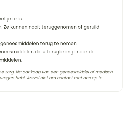
t je arts.
 Ze kunnen nooit teruggenomen of geruild
end in 3 of 4 gelijke doses;
/dag zodra de klinische toestand van de patiënt
 geneesmiddelen terug te nemen.
geneesmiddelen die u terugbrengt naar de
n de hoge serumconcentraties te voorkomen, mag
middelen.
jden behalve bij controle van de
C - 25°C)
che zorg. Na aankoop van een geneesmiddel of medisch
vragen hebt. Aarzel niet om contact met ons op te