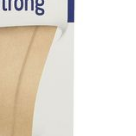
oet
geneesmiddelen
Toon meer
erende
Parfums en
geurproducten
CBD