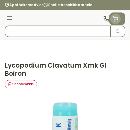
Ga naar de inhoud
Apothekersadvies
Snelle beschikbaarheid
Menu
Zoek
Product, merk, categorie...
Lycopodium Clavatum Xmk Gl
Boiron
Geneesmiddel