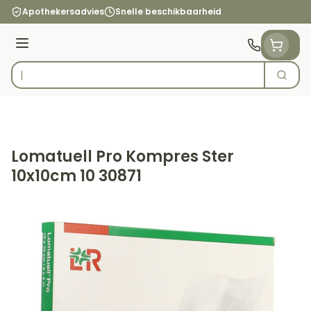
Ga naar de inhoud
Apothekersadvies
Snelle beschikbaarheid
Menu
Zoek
Product, merk, categorie...
Lomatuell Pro Kompres Ster
10x10cm 10 30871