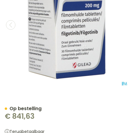
Jyseleca 200mg Filmomh T
Op bestelling
€ 841,63
Terugbetaalbaar