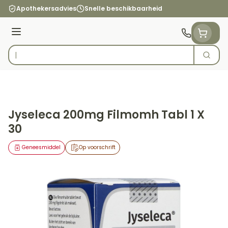
Ga naar de inhoud
Apothekersadvies
Snelle beschikbaarheid
Menu
Zoek
Product, merk, categorie...
Jyseleca 200mg Filmomh Tabl 1 X
30
Geneesmiddel
Op voorschrift