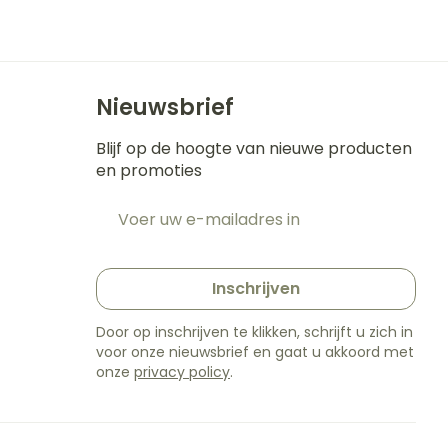
s
Bed
k
Doorliggen - decubitis
ing zon
Toon meer
gie
Urinewegen
Nieuwsbrief
eid,
Stoppen met roken
Blijf op de hoogte van nieuwe producten
n stress
en promoties
t en intieme
en
Gezichtsreiniging -
Instrumenten
E-mail adres
e -
ontschminken
t
sche
Anti tumor middelen
n
 en
Reinigingsmelk, - crème,
tie
-olie en gel
Inschrijven
Anesthesie
ijn
Tonic - lotion
Door op inschrijven te klikken, schrijft u zich in
rzorging
Micellair water
voor onze nieuwsbrief en gaat u akkoord met
onze
privacy policy
.
hie
Diverse
Specifiek voor de ogen
oet
geneesmiddelen
Toon meer