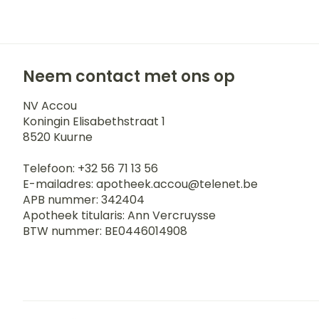
Blaren
Zuurstof
Eelt
Ademhalingss
Eksteroog - li
Neem contact met ons op
Toon meer
Spieren en g
NV Accou
Koningin Elisabethstraat 1
8520
Kuurne
Specifiek vo
Naalden en s
Telefoon:
+32 56 71 13 56
Infecties
Lichaamsverz
Spuiten
E-mailadres:
apotheek.accou@
telenet.be
Deodorant
Oplossing voor
APB nummer:
342404
Apotheek titularis:
Ann Vercruysse
Gezichtsverzo
Naalden
Luizen
BTW nummer:
BE0446014908
Naalden voor 
- pennaalden
Diagnostica
Toon meer