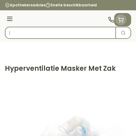
Ga naar de inhoud
Apothekersadvies
Snelle beschikbaarheid
Menu
Zoek
Product, merk, categorie...
Hyperventilatie Masker Met Zak