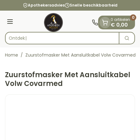
Dia 1 van 1
Ga naar de inhoud
Apothekersadvies
Snelle beschikbaarheid
0
0 artikelen
Menu
€ 0,00
Zoek
Product, merk, categorie...
Home
/
Zuurstofmasker Met Aansluitkabel Volw Covarmed
Zuurstofmasker Met Aansluitkabel
Volw Covarmed