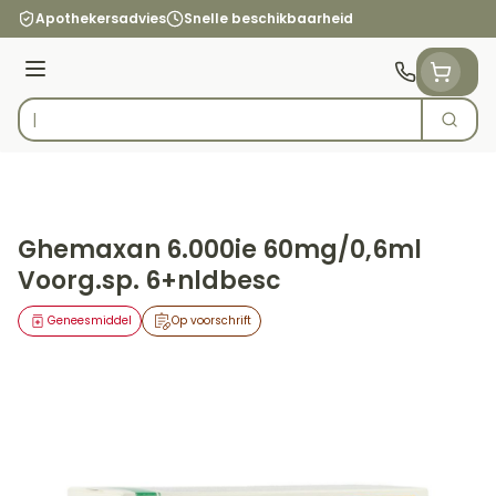
Ga naar de inhoud
Apothekersadvies
Snelle beschikbaarheid
Menu
Zoek
Product, merk, categorie...
Ghemaxan 6.000ie 60mg/0,6ml
Voorg.sp. 6+nldbesc
Geneesmiddel
Op voorschrift