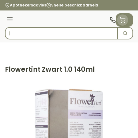
Ga naar de inhoud
Apothekersadvies
Snelle beschikbaarheid
Menu
Zoek
Product, merk, categorie...
Flowertint Zwart 1.0 140ml