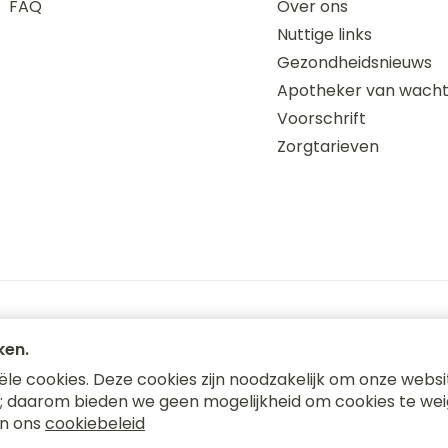
Enkel en v
FAQ
Over ons
Toon meer
Nuttige links
Toon meer
Gezondheidsnieuws
Apotheker van wach
orging
Supplementen
Insectenw
Voorschrift
n
Mondmaskers
middelen
nissen
Zorgtarieven
 -
uid
id
ken.
e cookies. Deze cookies zijn noodzakelijk om onze websit
Zelfbruiner
Scheren
 daarom bieden we geen mogelijkheid om cookies te wei
okies
ODR-platform
 in ons
cookiebeleid