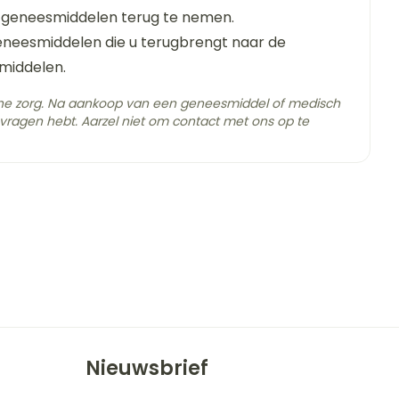
Bad en douche
tje
Badkamer
 geneesmiddelen terug te nemen.
geneesmiddelen die u terugbrengt naar de
s
Bed
k
middelen.
Doorliggen - decubitis
ing zon
che zorg. Na aankoop van een geneesmiddel of medisch
Toon meer
gie
Urinewegen
vragen hebt. Aarzel niet om contact met ons op te
C - 25°C)
eid,
Stoppen met roken
n stress
t en intieme
en
Gezichtsreiniging -
Instrumenten
e -
ontschminken
sche
Anti tumor middelen
n
 en
Reinigingsmelk, - crème,
tie
-olie en gel
Anesthesie
ijn
Tonic - lotion
rzorging
Micellair water
Nieuwsbrief
hie
Diverse
Specifiek voor de ogen