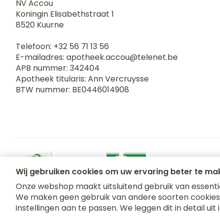
NV Accou
Koningin Elisabethstraat 1
8520
Kuurne
Haar
Telefoon:
+32 56 71 13 56
Gezichtsverz
E-mailadres:
apotheek.accou@
telenet.be
Pillendozen e
APB nummer:
342404
accessoires
Pigmentstoor
Apotheek titularis:
Ann Vercruysse
Gevoelige huid
BTW nummer:
BE0446014908
geïrriteerde h
Gemengde hu
Doffe huid
Toon meer
Wij gebruiken cookies om uw ervaring beter te ma
Onze webshop maakt uitsluitend gebruik van essentiël
Snurken
We maken geen gebruik van andere soorten cookies;
Algemene verkoopsvoorwaarden
Privacy disclaimer
Co
instellingen aan te passen. We leggen dit in detail uit