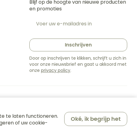
oet
geneesmiddelen
Blijf op de hoogte van nieuwe producten
Toon meer
en promoties
E-mail adres
t
erende
Parfums en
geurproducten
Inschrijven
Door op inschrijven te klikken, schrijft u zich in
voor onze nieuwsbrief en gaat u akkoord met
onze
privacy policy
.
e te laten functioneren.
Oké, ik begrijp het
CBD
geren of uw cookie-