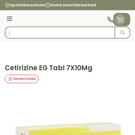
Ga naar de inhoud
Apothekersadvies
Snelle beschikbaarheid
Menu
Zoek
Product, merk, categorie...
Cetirizine EG Tabl 7X10Mg
Geneesmiddel