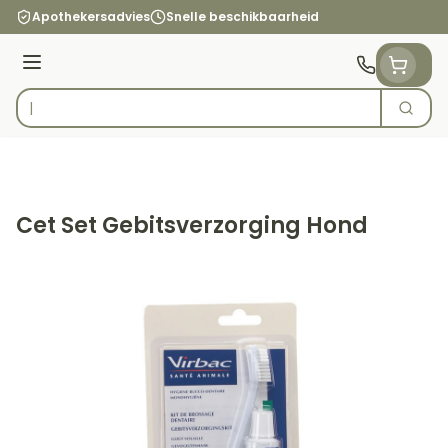
Ga naar de inhoud
Apothekersadvies
Snelle beschikbaarheid
Menu
Zoek
Product, merk, categorie...
Cet Set Gebitsverzorging Hond