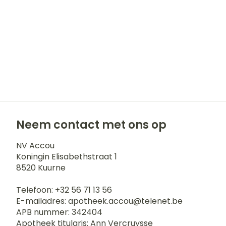
Haar
Gezichtsverz
Pillendozen e
accessoires
Pigmentstoor
Gevoelige huid
geïrriteerde h
Gemengde hu
Doffe huid
Neem contact met ons op
Toon meer
NV Accou
Koningin Elisabethstraat 1
8520
Kuurne
Snurken
Telefoon:
+32 56 71 13 56
E-mailadres:
apotheek.accou@
telenet.be
APB nummer:
342404
Apotheek titularis:
Ann Vercruysse