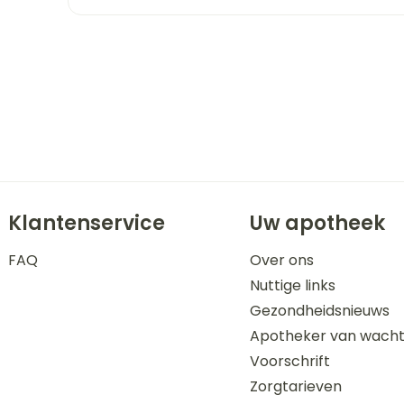
orging
Supplementen
Insectenw
n
Mondmaskers
middelen
nissen
 -
uid
id
Klantenservice
Uw apotheek
FAQ
Over ons
Nuttige links
Zelfbruiner
Scheren
Gezondheidsnieuws
Apotheker van wach
Voorschrift
Zorgtarieven