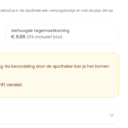
rapie
vogels
Wondzorg
Toon meer
etaal je in de apotheek een verlaagde prijs en niet de prijs die op
Diagnosetesten en
meetapparatuur
Oren
Mond en keel
 stress
Vlooien en teken
Verhoogde tegemoetkoming
Alcoholtest
ng
Oordopjes
Zuigtabletten
€ 6,88
(6% inclusief btw)
therapie -
Bloeddrukmeter
ls
d
 en -druppels
Oorreiniging
Spray - oplossing
Mond, muil of snavel
Cholesteroltest
l
zen
Oordruppels
Hartslagmeter
n
hulpmiddelen
dig. Na beoordeling door de apotheker kan je het komen
Toon meer
ft vereist.
Ergonomie
cherming
nning en -
Hygiëne
Aambeien
es
Ademhaling en zuurstof
Bad en douche
tje
Badkamer