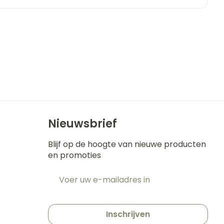
erende
Parfums en
geurproducten
Nieuwsbrief
Blijf op de hoogte van nieuwe producten
en promoties
CBD
E-mail adres
t
Inschrijven