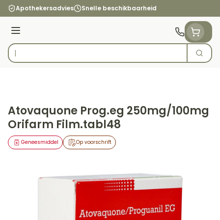
Ga naar de inhoud
Apothekersadvies
Snelle beschikbaarheid
Menu
Zoek
Product, merk, categorie...
Atovaquone Prog.eg 250mg/100mg
Orifarm Film.tabl48
Geneesmiddel
Op voorschrift