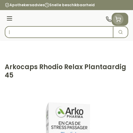
Ga naar de inhoud
Apothekersadvies
Snelle beschikbaarheid
Menu
Zoek
Product, merk, categorie...
Arkocaps Rhodio Relax Plantaardig
45